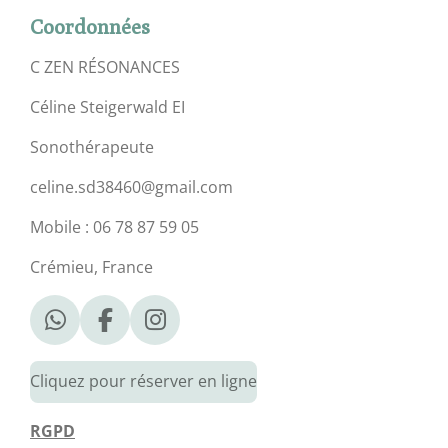
Coordonnées
C ZEN RÉSONANCES
Céline Steigerwald EI
Sonothérapeute
celine.sd38460@gmail.com
Mobile : 06 78 87 59 05
Crémieu, France
W
F
I
h
a
n
a
c
s
Cliquez pour réserver en ligne
t
e
t
s
b
a
RGPD