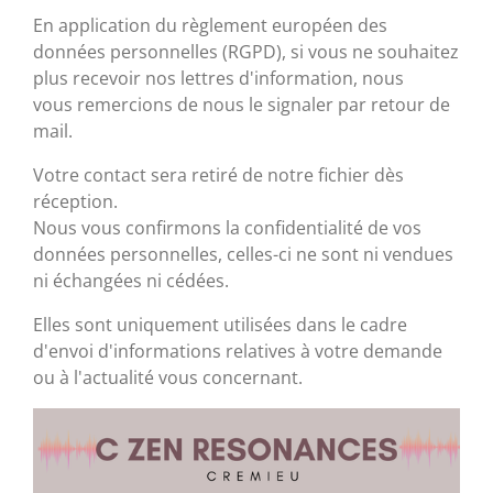
A
o
g
En application du règlement européen des
p
o
r
données personnelles (RGPD), si
vous ne souhaitez
p
k
a
plus recevoir nos lettres d'information, nous
m
vous
remercions de nous le signaler par retour de
mail.
Votre contact sera
retiré de notre fichier dès
réception.
Nous vous confirmons la confidentialité de vos
données personnelles,
celles-ci ne sont ni vendues
ni échangées ni cédées.
Elles sont
uniquement utilisées dans le cadre
d'envoi d'informations relatives à
votre demande
ou à l'actualité vous concernant.