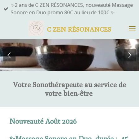
✨2 ans de C ZEN RÉSONANCES, nouveauté Massage
Passer
Sonore en Duo promo 80€ au lieu de 100€ ✨
au
contenu
C ZEN RÉSONANCES
principal
Votre Sonothérapeute au service de
votre bien-être
Nouveauté Août 2026
✨Massage Sonore en Duo, durée : 45